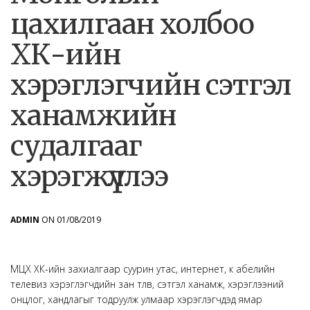
цахилгаан холбоо
ХК-ийн
хэрэглэгчийн сэтгэл
ханамжийн
судалгааг
хэрэгжүүллээ
ADMIN
ON 01/08/2019
МЦХ ХК-ийн захиалгаар суурин утас, интернет, к абелийн
телевиз хэрэглэгчдийн зан төлөв, сэтгэл ханамж, хэрэглээний
онцлог, хандлагыг тодруулж улмаар хэрэглэгчдэд ямар