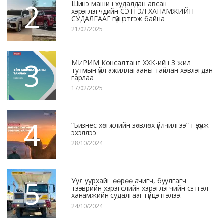
2
Шинэ машин худалдан авсан
хэрэглэгчдийн СЭТГЭЛ ХАНАМЖИЙН
СУДАЛГААГ гүйцэтгэж байна
21/02/2025
3
МИРИМ Консалтант ХХК-ийн 3 жил
тутмын үйл ажиллагааны тайлан хэвлэгдэн
гарлаа
17/02/2025
4
“Бизнес хөгжлийн зөвлөх үйлчилгээ”-г үзүүлж
эхэллээ
28/10/2024
5
Уул уурхайн өөрөө ачигч, буулгагч
тээврийн хэрэгслийн хэрэглэгчийн сэтгэл
ханамжийн судалгааг гүйцэтгэлээ.
24/10/2024