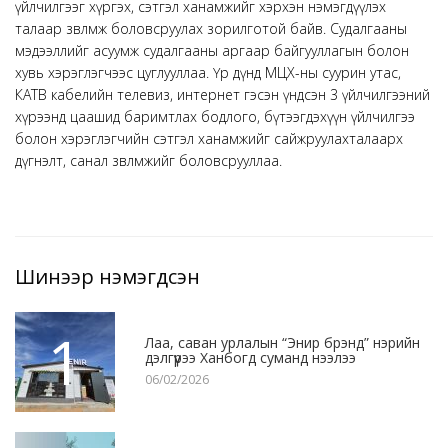
үйлчилгээг хүргэх, сэтгэл ханамжийг хэрхэн нэмэгдүүлэх
талаар зөвлөмж боловсруулах зорилготой байв. Судалгааны
мэдээллийг асуумж судалгааны аргаар байгууллагын болон
хувь хэрэглэгчээс цуглууллаа. Үр дүнд МЦХ-ны суурин утас,
КАТВ кабелийн телевиз, интернет гэсэн үндсэн 3 үйлчилгээний
хүрээнд цаашид баримтлах бодлого, бүтээгдэхүүн үйлчилгээ
болон хэрэглэгчийн сэтгэл ханамжийг сайжруулахталаарх
дүгнэлт, санал зөвлөмжийг боловсрууллаа.
Шинээр нэмэгдсэн
1
Лаа, саван урлалын “Энир брэнд” нэрийн
дэлгүүрээ Ханбогд суманд нээлээ
06/02/2026